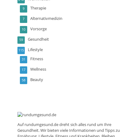
Therapie
9
Alternativmedizin
7
Vorsorge
10
Gesundheit
59
Lifestyle
115
Fitness
31
Wellness
17
Beauty
58
Auf
rundumgesund.de
dreht sich alles rund um Ihre
Gesundheit. Wir bieten viele Informationen und Tipps zu
Ernährung, Lifestyle, Fitness und Krankheiten. Bleiben