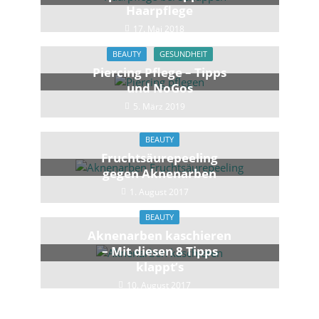
Haarpflege
17. Mai 2018
BEAUTY
GESUNDHEIT
Piercing Pflege – Tipps
und NoGos
5. März 2019
BEAUTY
Fruchtsäurepeeling
gegen Aknenarben
1. August 2017
BEAUTY
Aknenarben kaschieren
– Mit diesen 8 Tipps
klappt’s
10. August 2017