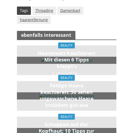
Tags
Threading
Damenbart
haarentfernung
ebenfalls interessant
BEAUTY
Haaransatz kaschieren:
Mit diesen 6 Tipps
klappt’s
26. Juni 2018
BEAUTY
Fettige Haare
kaschieren: So sehen
ungewaschene Haare
trotzdem gut aus
1. Februar 2018
BEAUTY
Schuppen auf der
Kopfhaut: 10 Tipps zur