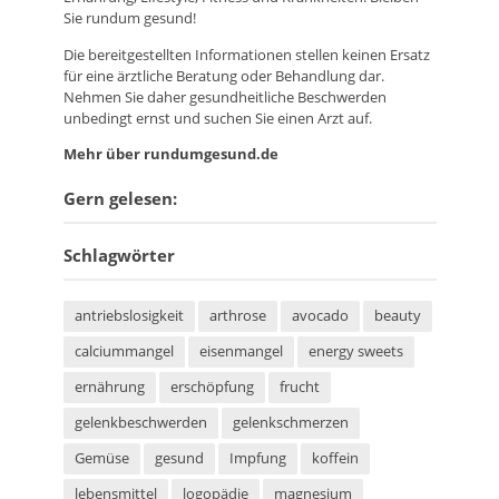
Sie rundum gesund!
Die bereitgestellten Informationen stellen keinen Ersatz
für eine ärztliche Beratung oder Behandlung dar.
Nehmen Sie daher gesundheitliche Beschwerden
unbedingt ernst und suchen Sie einen Arzt auf.
Mehr über rundumgesund.de
Gern gelesen:
Schlagwörter
antriebslosigkeit
arthrose
avocado
beauty
calciummangel
eisenmangel
energy sweets
ernährung
erschöpfung
frucht
gelenkbeschwerden
gelenkschmerzen
Gemüse
gesund
Impfung
koffein
lebensmittel
logopädie
magnesium