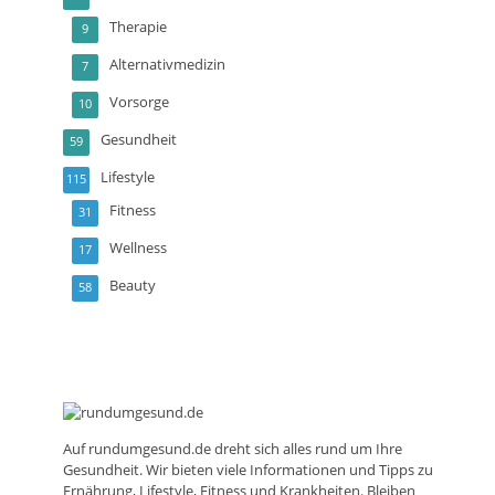
Therapie
9
Alternativmedizin
7
Vorsorge
10
Gesundheit
59
Lifestyle
115
Fitness
31
Wellness
17
Beauty
58
Auf
rundumgesund.de
dreht sich alles rund um Ihre
Gesundheit. Wir bieten viele Informationen und Tipps zu
Ernährung, Lifestyle, Fitness und Krankheiten. Bleiben