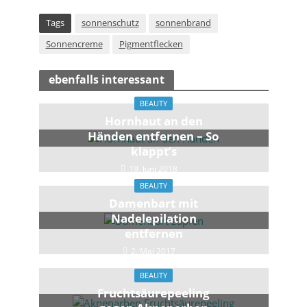
Tags
sonnenschutz
sonnenbrand
Sonnencreme
Pigmentflecken
ebenfalls interessant
BEAUTY
Hornhaut an den
Händen entfernen – So
klappt’s
19. Juni 2018
BEAUTY
Damenbart mit
Nadelepilation
entfernen
2. Mai 2017
BEAUTY
Fruchtsäurepeeling