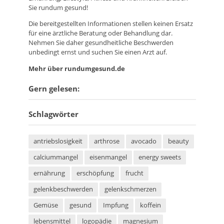
Sie rundum gesund!
Die bereitgestellten Informationen stellen keinen Ersatz
für eine ärztliche Beratung oder Behandlung dar.
Nehmen Sie daher gesundheitliche Beschwerden
unbedingt ernst und suchen Sie einen Arzt auf.
Mehr über rundumgesund.de
Gern gelesen:
Schlagwörter
antriebslosigkeit
arthrose
avocado
beauty
calciummangel
eisenmangel
energy sweets
ernährung
erschöpfung
frucht
gelenkbeschwerden
gelenkschmerzen
Gemüse
gesund
Impfung
koffein
lebensmittel
logopädie
magnesium