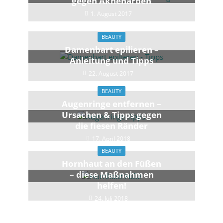
gegen Aknenarben
1. August 2017
BEAUTY
Damenbart epilieren –
Anleitung und Tipps
22. August 2017
BEAUTY
Augenringe entfernen –
Ursachen & Tipps gegen
die fiesen Ränder
17. April 2018
BEAUTY
Hornhaut an den Füßen
– diese Maßnahmen
helfen!
24. Juli 2018