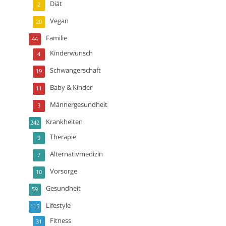
Diät
2
Vegan
20
Familie
44
Kinderwunsch
4
Schwangerschaft
19
Baby & Kinder
11
Männergesundheit
3
Krankheiten
242
Therapie
9
Alternativmedizin
7
Vorsorge
10
Gesundheit
59
Lifestyle
115
Fitness
31