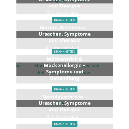
und Therapie
20. Oktober 2016
KRANKHEITEN
Morbus Bechterew –
Ursachen, Symptome
und Therapie
7. November 2015
KRANKHEITEN
Mückenstich &
Mückenallergie –
Symptome und
Behandlung
30. April 2019
KRANKHEITEN
Spondylarthrose –
Ursachen, Symptome
und Therapie
16. Oktober 2014
KRANKHEITEN