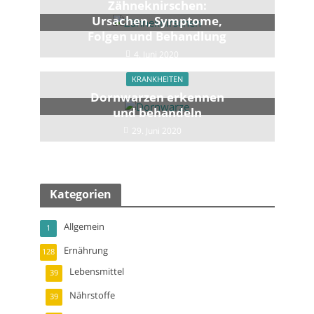
Zähneknirschen:
Ursachen, Symptome,
Folgen und Behandlung
4. Juni 2020
KRANKHEITEN
Dornwarzen erkennen
und behandeln
29. Juni 2020
Kategorien
Allgemein
1
Ernährung
128
Lebensmittel
39
Nährstoffe
39