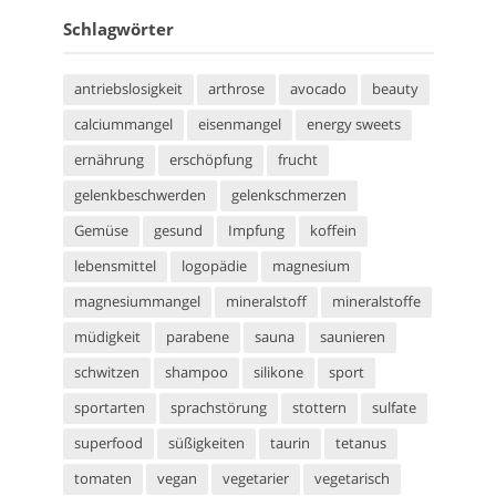
Schlagwörter
antriebslosigkeit
arthrose
avocado
beauty
calciummangel
eisenmangel
energy sweets
ernährung
erschöpfung
frucht
gelenkbeschwerden
gelenkschmerzen
Gemüse
gesund
Impfung
koffein
lebensmittel
logopädie
magnesium
magnesiummangel
mineralstoff
mineralstoffe
müdigkeit
parabene
sauna
saunieren
schwitzen
shampoo
silikone
sport
sportarten
sprachstörung
stottern
sulfate
superfood
süßigkeiten
taurin
tetanus
tomaten
vegan
vegetarier
vegetarisch