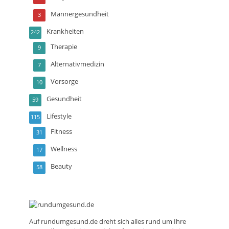
Männergesundheit
3
Krankheiten
242
Therapie
9
Alternativmedizin
7
Vorsorge
10
Gesundheit
59
Lifestyle
115
Fitness
31
Wellness
17
Beauty
58
Auf
rundumgesund.de
dreht sich alles rund um Ihre