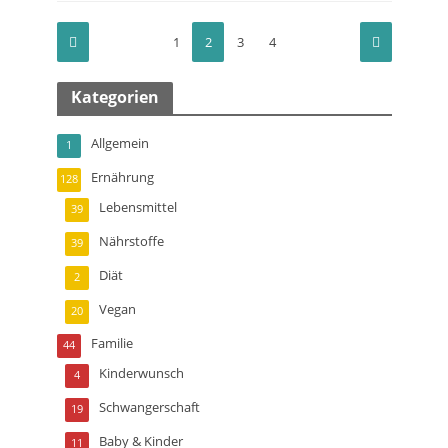
1
2
3
4
Kategorien
Allgemein
1
Ernährung
128
Lebensmittel
39
Nährstoffe
39
Diät
2
Vegan
20
Familie
44
Kinderwunsch
4
Schwangerschaft
19
Baby & Kinder
11