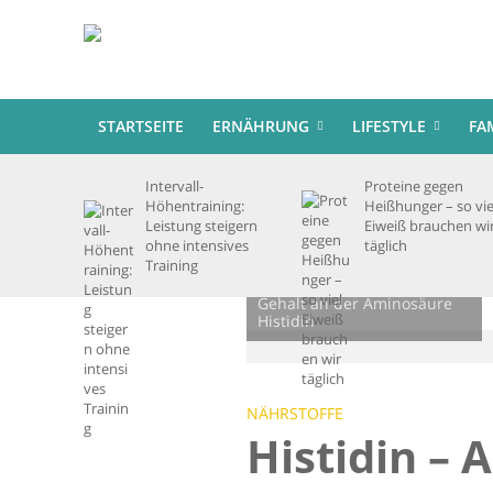
STARTSEITE
ERNÄHRUNG
LIFESTYLE
FA
Intervall-
Proteine gegen
Höhentraining:
Heißhunger – so vie
Leistung steigern
Eiweiß brauchen wi
ohne intensives
täglich
Training
Lange gereifter Käse hat
einen besonders hohen
Gehalt an der Aminosäure
Histidin
NÄHRSTOFFE
Histidin – 