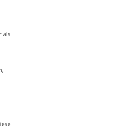
 als
n,
iese