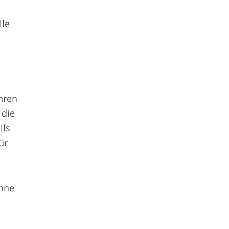
lle
hren
 die
lls
ür
ohne