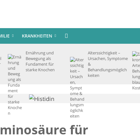
MILIE
KRANKHEITEN
Ernährung und
Alterssichtigkeit –
l
Bewegung als
Ursachen, Symptome
r
Fundament für
&
starke Knochen
Behandlungsmöglich
keiten
Aminosäure für