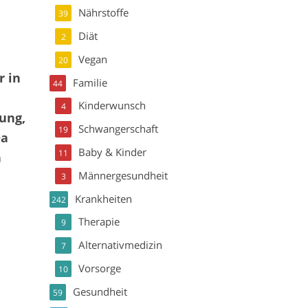
Nährstoffe
39
Diät
2
Vegan
20
r in
Familie
44
Kinderwunsch
4
dung,
Schwangerschaft
19
Da
Baby & Kinder
11
n
Männergesundheit
3
Krankheiten
242
Therapie
9
Alternativmedizin
7
Vorsorge
10
Gesundheit
59