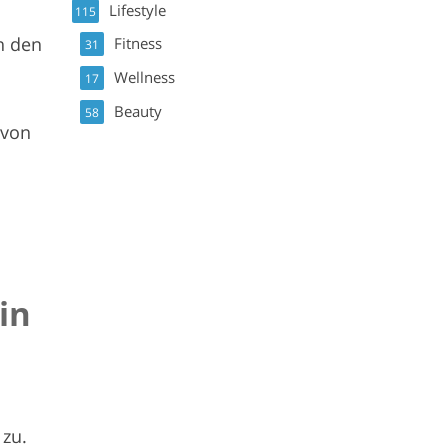
Lifestyle
115
n den
Fitness
31
Wellness
17
Beauty
58
 von
in
 zu.