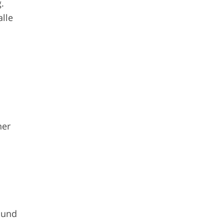
.
alle
ner
 und