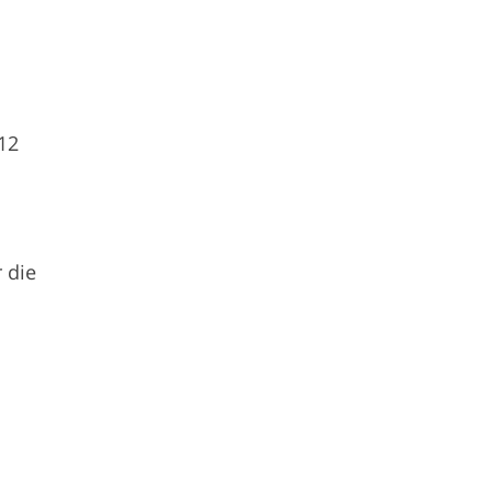
12
 die