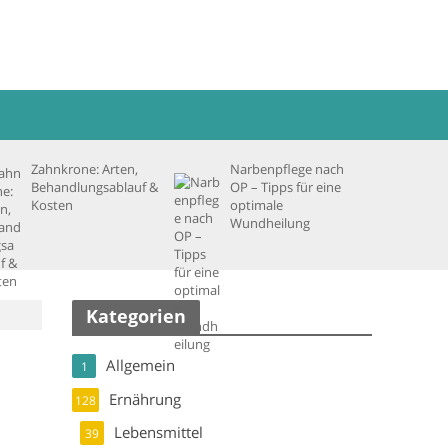
Zahnkrone: Arten,
Narbenpflege nach
Behandlungsablauf &
OP – Tipps für eine
Kosten
optimale
Wundheilung
Kategorien
Allgemein
1
Ernährung
128
Lebensmittel
39