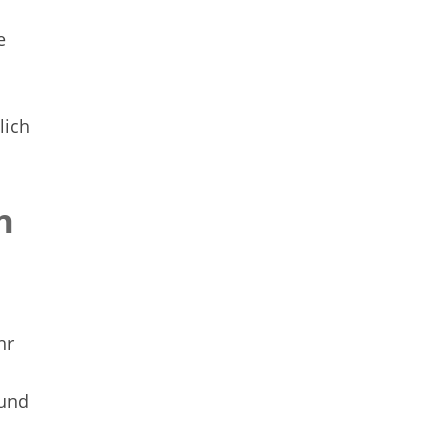
e
lich
n
hr
 und