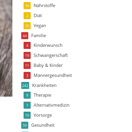
Nährstoffe
39
Diät
2
Vegan
20
Familie
44
Kinderwunsch
4
Schwangerschaft
19
Baby & Kinder
11
Männergesundheit
3
Krankheiten
242
Therapie
9
Alternativmedizin
7
Vorsorge
10
Gesundheit
59