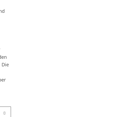
und
r
 den
 Die
ber