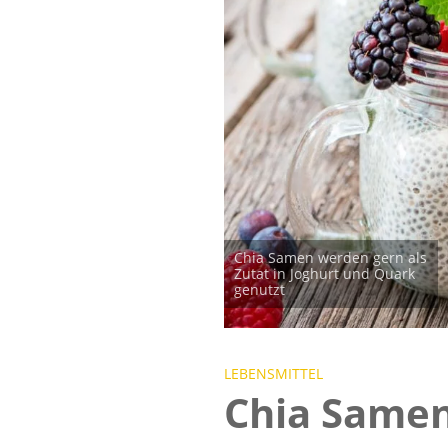
Chia Samen werden gern als
Zutat in Joghurt und Quark
genutzt
LEBENSMITTEL
Chia Samen