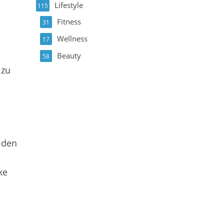
Lifestyle
115
Fitness
31
Wellness
17
Beauty
58
 zu
n
s
 den
ke