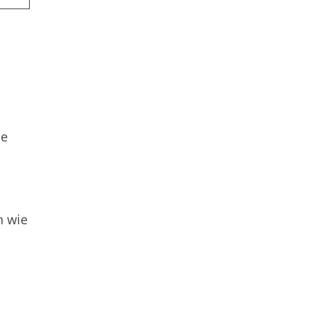
he
n wie