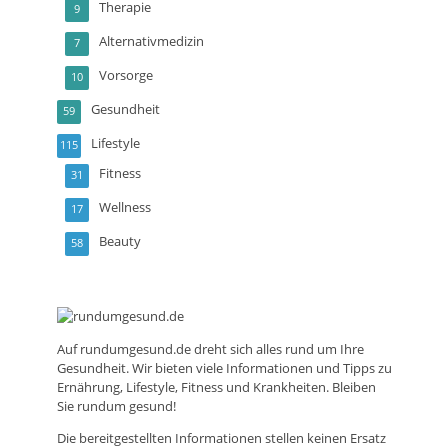
Therapie
9
Alternativmedizin
7
Vorsorge
10
Gesundheit
59
Lifestyle
115
Fitness
31
Wellness
17
Beauty
58
Auf
rundumgesund.de
dreht sich alles rund um Ihre
Gesundheit. Wir bieten viele Informationen und Tipps zu
Ernährung, Lifestyle, Fitness und Krankheiten. Bleiben
Sie rundum gesund!
Die bereitgestellten Informationen stellen keinen Ersatz