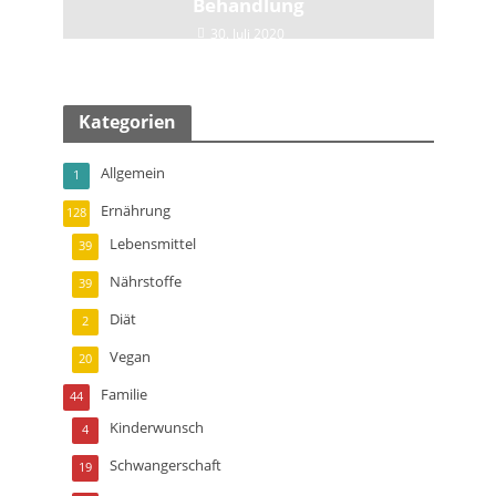
Behandlung
30. Juli 2020
Kategorien
Allgemein
1
Ernährung
128
Lebensmittel
39
Nährstoffe
39
Diät
2
Vegan
20
Familie
44
Kinderwunsch
4
Schwangerschaft
19