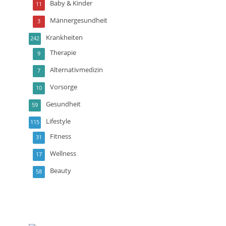
Baby & Kinder
11
Männergesundheit
3
Krankheiten
242
Therapie
9
Alternativmedizin
7
Vorsorge
10
Gesundheit
59
Lifestyle
115
Fitness
31
Wellness
17
Beauty
58