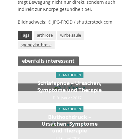
trägt Bewegung nicht nur direkt, sondern auch
indirekt zur Knorpelgesundheit bei.
Bildnachweis: © JPC-PROD / shutterstock.com
Tags
arthrose
wirbelsäule
spondylarthrose
ebenfalls interessant
KRANKHEITEN
Schlafapnoe – Ursachen,
Symptome und Therapie
9. Januar 2017
KRANKHEITEN
Bluthochdruck –
Ursachen, Symptome
und Therapie
23. Juni 2016