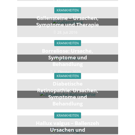
KRANKHEITEN
Gallensteine – Ursachen,
Symptome und Therapie
28. Juli 2016
KRANKHEITEN
Borreliose: Ursache,
Symptome und
Behandlung
1. Oktober 2020
KRANKHEITEN
Diabetische
Retinopathie: Ursachen,
Symptome und
Behandlung
2. Dezember 2020
KRANKHEITEN
Hallux valgus – Ballenzeh
Ursachen und