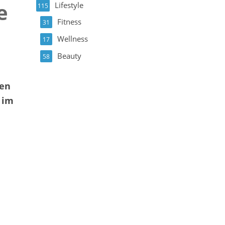
e
Lifestyle
115
Fitness
31
Wellness
17
Beauty
58
ten
 im