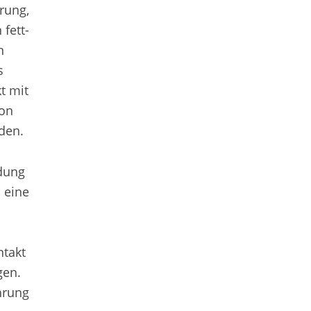
rung,
fett-
n
s
t mit
von
den.
ndung
 eine
ntakt
gen.
hrung