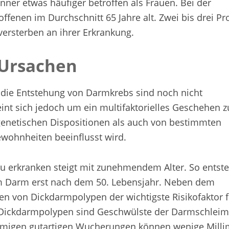
ner etwas häufiger betroffen als Frauen. Bei der
offenen im Durchschnitt 65 Jahre alt. Zwei bis drei Pr
versterben an ihrer Erkrankung.
 Ursachen
 die Entstehung von Darmkrebs sind noch nicht
heint sich jedoch um ein multifaktorielles Geschehen z
genetischen Dispositionen als auch von bestimmten
wohnheiten beeinflusst wird.
u erkranken steigt mit zunehmendem Alter. So entst
im Darm erst nach dem 50. Lebensjahr. Neben dem
gen von Dickdarmpolypen der wichtigste Risikofaktor 
Dickdarmpolypen sind Geschwülste der Darmschlei
örmigen gutartigen Wucherungen können wenige Milli