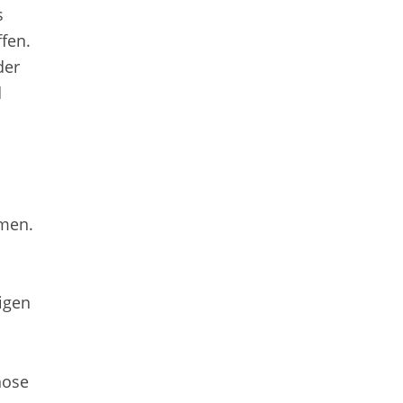
s
fen.
der
d
mmen.
igen
nose