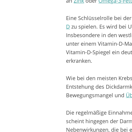
an
Zink
oder
Omega-3-Fet
Eine Schlüsselrolle bei d
D
zu spielen. Es wird bei 
Insbesondere in den westl
unter einem Vitamin-D-Ma
Vitamin-D-Spiegel ein deut
erkranken.
Wie bei den meisten Kreb
Entstehung des Dickdarmkre
Bewegungsmangel und
Üb
Die regelmäßige Einnahme 
scheint hingegen der Dar
Nebenwirkungen, die bei e