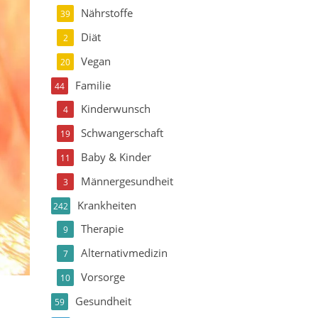
Nährstoffe
39
Diät
2
Vegan
20
Familie
44
Kinderwunsch
4
Schwangerschaft
19
Baby & Kinder
11
Männergesundheit
3
Krankheiten
242
Therapie
9
Alternativmedizin
7
Vorsorge
10
Gesundheit
59