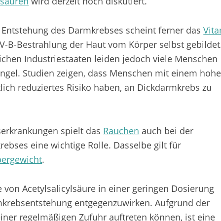
tsäuren
wird derzeit noch diskutiert.
er Entstehung des Darmkrebses scheint ferner das
Vit
UV-B-Bestrahlung der Haut vom Körper selbst gebildet
ichen Industriestaaten leiden jedoch viele Menschen
ngel. Studien zeigen, dass Menschen mit einem hoh
lich reduziertes Risiko haben, an Dickdarmkrebs zu
serkrankungen spielt das
Rauchen
auch bei der
bses eine wichtige Rolle. Dasselbe gilt für
ergewicht
.
von Acetylsalicylsäure in einer geringen Dosierung
mkrebsentstehung entgegenzuwirken. Aufgrund der
iner regelmäßigen Zufuhr auftreten können, ist eine