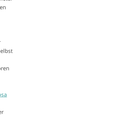
gen
r
elbst
ören
osa
er