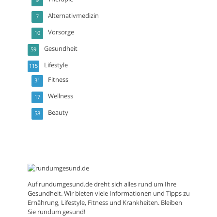
9
Alternativmedizin
7
Vorsorge
10
Gesundheit
59
Lifestyle
115
Fitness
31
Wellness
17
Beauty
58
Auf
rundumgesund.de
dreht sich alles rund um Ihre
Gesundheit. Wir bieten viele Informationen und Tipps zu
Ernährung, Lifestyle, Fitness und Krankheiten. Bleiben
Sie rundum gesund!