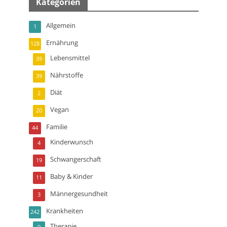
Kategorien
Allgemein
1
Ernährung
128
Lebensmittel
39
Nährstoffe
39
Diät
2
Vegan
20
Familie
44
Kinderwunsch
4
Schwangerschaft
19
Baby & Kinder
11
Männergesundheit
3
Krankheiten
242
Therapie