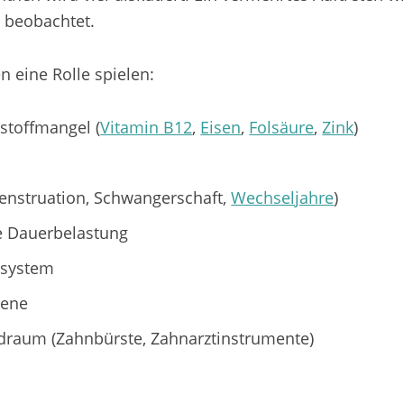
 beobachtet.
 eine Rolle spielen:
stoffmangel (
Vitamin B12
,
Eisen
,
Folsäure
,
Zink
)
nstruation, Schwangerschaft,
Wechseljahre
)
e Dauerbelastung
system
iene
raum (Zahnbürste, Zahnarztinstrumente)