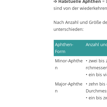
➩ Habituelle Aphthen
= 
sind von der wiederkehre
Nach Anzahl und Größe der
unterschieden:
Aphthen-
Anzahl un
Form
Minor-Aphthe
• zwei bi
n
rchmesser
• ein bis 
Major-Aphthe
• zehn bis
n
Durchmes
• ein bis 