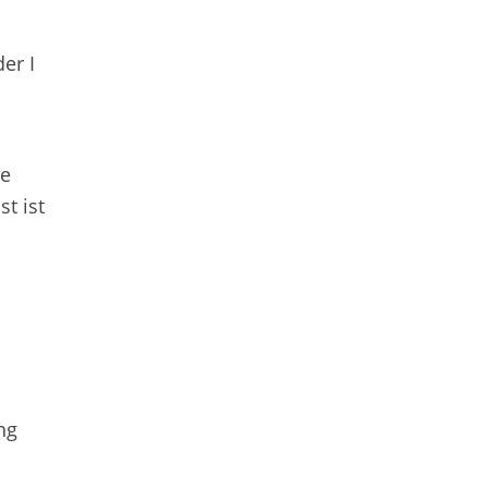
er I
ie
t ist
ng