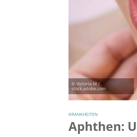
© Victoria М /
stock.adobe.com
KRANKHEITEN
Aphthen: 