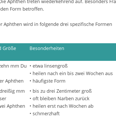
Die Aphthen treten wiederkehrend auf. Besonders Fr
nden Form betroffen.
 Aphthen wird in folgende drei spezifische Formen
d Größe
Besonderheiten
s zehn mm Du
• etwa linsengroß
• heilen nach ein bis zwei Wochen aus
vier Aphthen
• häufigste Form
 dreißig mm
• bis zu drei Zentimeter groß
ser
• oft bleiben Narben zurück
zwei Aphthen
• heilen erst nach Wochen ab
• schmerzhaft