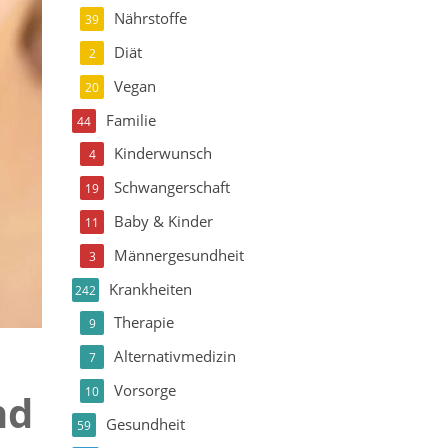
Nährstoffe
39
Diät
2
Vegan
20
Familie
44
Kinderwunsch
4
Schwangerschaft
19
Baby & Kinder
11
Männergesundheit
3
Krankheiten
242
Therapie
9
Alternativmedizin
7
Vorsorge
10
nd
Gesundheit
59