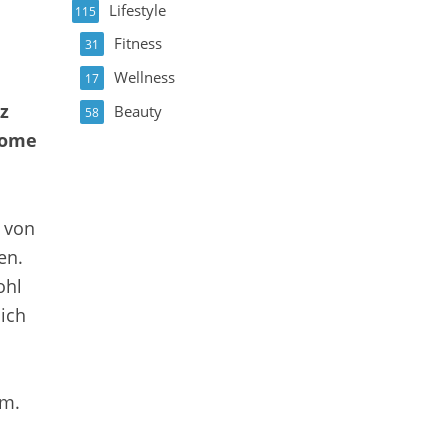
Lifestyle
115
Fitness
31
Wellness
17
z
Beauty
58
ptome
 von
en.
ohl
ich
um.