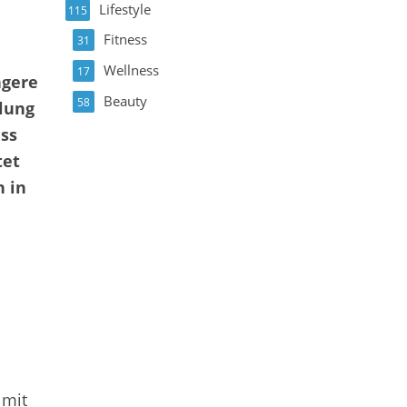
Lifestyle
115
Fitness
31
Wellness
17
ngere
Beauty
58
klung
uss
tet
n in
 mit