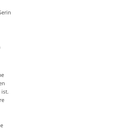
Serin
n
9
ne
en
ist.
re
me