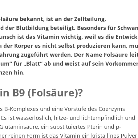
lsäure bekannt, ist an der Zellteilung,
der Blutbildung beteiligt. Besonders für Schwa
nsch ist das Vitamin wichtig, weil es die Entwic
a der Körper es nicht selbst produzieren kann, m
ahrung zugeführt werden. Der Name Folsäure lei
olium“ für „Blatt“ ab und weist auf sein Vorkomme
nzen hin.
in B9 (Folsäure)?
des B-Komplexes und eine Vorstufe des Coenzyms
 Es ist wasserlöslich, hitze- und lichtempfindlich und
 Glutaminsäure, ein substituiertes Pterin und p-
r reinen Form ist das Vitamin ein kristallines Pulver