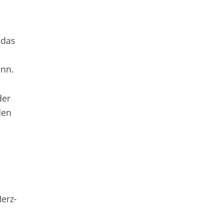
 das
ann.
der
den
erz-