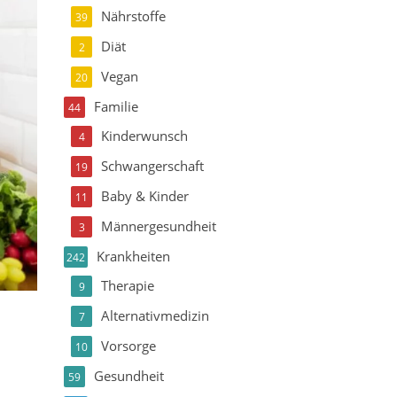
Nährstoffe
39
Diät
2
Vegan
20
Familie
44
Kinderwunsch
4
Schwangerschaft
19
Baby & Kinder
11
Männergesundheit
3
Krankheiten
242
Therapie
9
Alternativmedizin
7
Vorsorge
10
Gesundheit
59