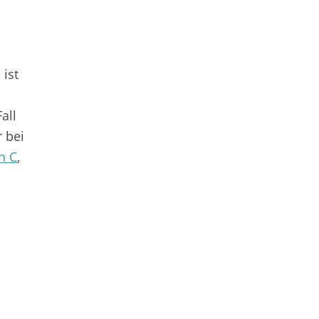
 ist
all
 bei
n C
,