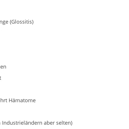
ge (Glossitis)
gen
t
ehrt Hämatome
 Industrieländern aber selten)