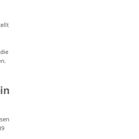
ellt
 die
en.
in
ssen
B9