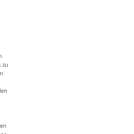
h
s zu
en
den
ren