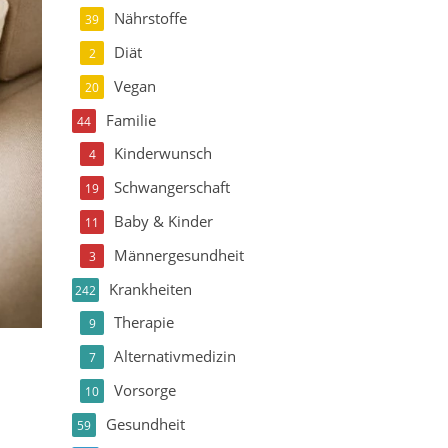
Nährstoffe
39
Diät
2
Vegan
20
Familie
44
Kinderwunsch
4
Schwangerschaft
19
Baby & Kinder
11
Männergesundheit
3
Krankheiten
242
Therapie
9
Alternativmedizin
7
Vorsorge
10
Gesundheit
59