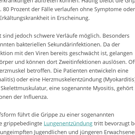
krankungen auftreten können. Häufig bleibt die Gri
. 80 Prozent der Fälle verlaufen ohne Symptome ode
e Erkältungskrankheit in Erscheinung.
t sind jedoch schwere Verläufe möglich. Besonders
annten bakteriellen Sekundärinfektionen. Da der
ktion mit den Viren bereits geschwächt ist, gelangen
Körper und können dort Zweitinfektionen auslösen. Of
erzmuskel betroffen. Die Patienten entwickeln eine
litis) oder eine Herzmuskelentzündung (Myokarditis)
Skelettmuskulatur, eine sogenannte Myositis, gehört
nen der Influenza.
ufsform führt die Grippe zu einer sogenannten
e grippebedingte
Lungenentzündung
tritt bevorzugt b
ngeimpften Jugendlichen und jüngeren Erwachsene