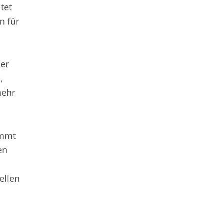
tet
n für
der
,
mehr
ommt
en
ellen