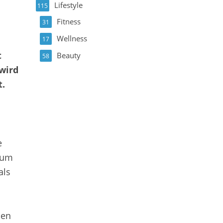
Lifestyle
115
Fitness
31
Wellness
17
t
Beauty
58
 wird
t.
e
r um
als
den