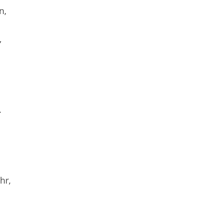
n,
,
.
hr,