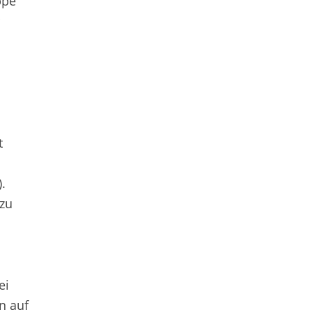
ppe
r
t
.
 zu
ei
n auf